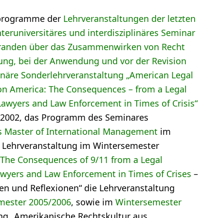
ilprogramme der
Lehrveranstaltungen der letzten
nteruniversitäres und interdisziplinäres Seminar
randen über das Zusammenwirken von Recht
ng, bei der Anwendung und vor der Revision
linäre Sonderlehrveranstaltung „American Legal
 on America: The Consequences – from a Legal
 Lawyers and Law Enforcement in Times of Crisis“
/2002, das Programm des Seminares
des Master of International Management
im
Lehrveranstaltung im Wintersemester
 The Consequences of 9/11 from a Legal
Lawyers and Law Enforcement in Times of Crises
–
en und Reflexionen“ die Lehrveranstaltung
mester 2005/2006
, sowie im
Wintersemester
ung „Amerikanische Rechtskultur aus