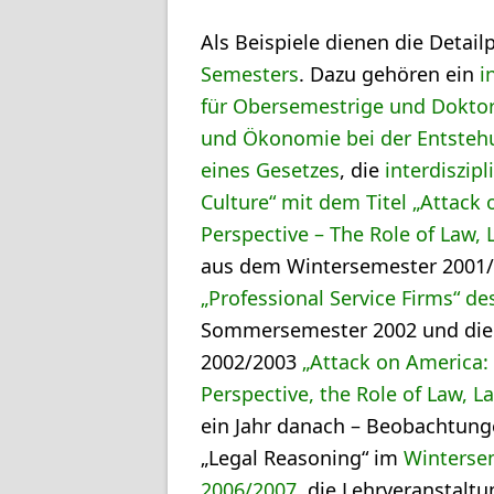
Als Beispiele dienen die Deta
Semesters
. Dazu gehören ein
i
für Obersemestrige und Dokto
und Ökonomie bei der Entstehu
eines Gesetzes
, die
interdiszip
Culture“ mit dem Titel „Attack
Perspective – The Role of Law,
aus dem Wintersemester 2001
„Professional Service Firms“ 
Sommersemester 2002 und die 
2002/2003
„Attack on America:
Perspective, the Role of Law, 
ein Jahr danach – Beobachtung
„Legal Reasoning“ im
Winterse
2006/2007
, die Lehrveranstalt