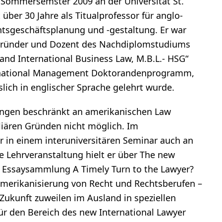
 Sommersemster 2009 an der Universität St.
t über 30 Jahre als Titualprofessor für anglo-
tsgeschäftsplanung und -gestaltung. Er war
gründer und Dozent des Nachdiplomstudiums
and International Business Law, M.B.L.- HSG“
ernational Management Doktorandenprogramm,
lich in englischer Sprache gelehrt wurde.
ngen beschränkt an amerikanischen Law
liären Gründen nicht möglich. Im
 in einem interuniversitären Seminar auch an
zte Lehrveranstaltung hielt er über The new
er Essaysammlung A Timely Turn to the Lawyer?
Amerikanisierung von Recht und Rechtsberufen –
 Zukunft zuweilen im Ausland in speziellen
ür den Bereich des new International Lawyer