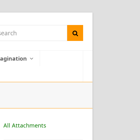
search
Search
agination
All Attachments